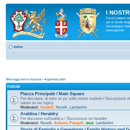
I NOSTRI
Forum Italiano d
per lo Studio degl
Genealogico Italia
www.iagi.info
Indice
Messaggi senza risposta
•
Argomenti attivi
FORUM
Piazza Principale / Main Square
Per discutere, di tutto un po' sulle nostre materie / Discussions o
nature on our topics
Moderatori:
Guido5
,
Novelli
,
Lambertini
Araldica / Heraldry
Per discutere sull'araldica / Discussions on heraldry
Moderatori:
Novelli
,
Antonio Pompili
,
mcs
,
Lambertini
Storia di Famiglia e Genealogia / Family History and 