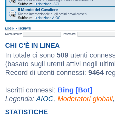
Rivista di araldica, genealogia, ordini cavallereschi
Subforum:
Notiziario IAGI
Il Mondo del Cavaliere
Rivista internazionale sugli ordini cavallereschi
Subforum:
Notiziario AIOC
LOGIN
•
ISCRIVITI
Nome utente:
Password:
CHI C’È IN LINEA
In totale ci sono
509
utenti connessi 
(basato sugli utenti attivi negli ultim
Record di utenti connessi:
9464
reg
Iscritti connessi:
Bing [Bot]
Legenda:
AIOC
,
Moderatori globali
STATISTICHE