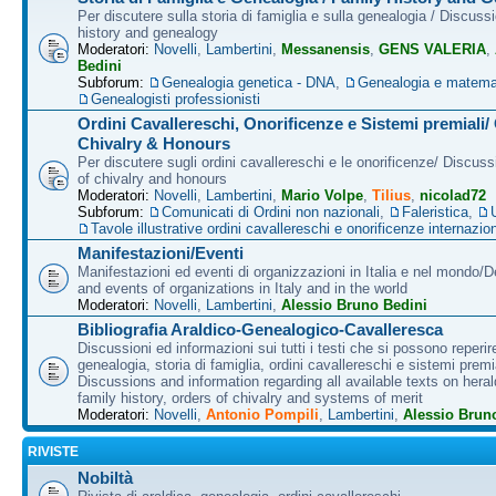
Per discutere sulla storia di famiglia e sulla genealogia / Discuss
history and genealogy
Moderatori:
Novelli
,
Lambertini
,
Messanensis
,
GENS VALERIA
,
Bedini
Subforum:
Genealogia genetica - DNA
,
Genealogia e matema
Genealogisti professionisti
Ordini Cavallereschi, Onorificenze e Sistemi premiali/
Chivalry & Honours
Per discutere sugli ordini cavallereschi e le onorificenze/ Discus
of chivalry and honours
Moderatori:
Novelli
,
Lambertini
,
Mario Volpe
,
Tilius
,
nicolad72
Subforum:
Comunicati di Ordini non nazionali
,
Faleristica
,
Tavole illustrative ordini cavallereschi e onorificenze internazion
Manifestazioni/Eventi
Manifestazioni ed eventi di organizzazioni in Italia e nel mondo/
and events of organizations in Italy and in the world
Moderatori:
Novelli
,
Lambertini
,
Alessio Bruno Bedini
Bibliografia Araldico-Genealogico-Cavalleresca
Discussioni ed informazioni sui tutti i testi che si possono reperire
genealogia, storia di famiglia, ordini cavallereschi e sistemi premia
Discussions and information regarding all available texts on heral
family history, orders of chivalry and systems of merit
Moderatori:
Novelli
,
Antonio Pompili
,
Lambertini
,
Alessio Brun
RIVISTE
Nobiltà