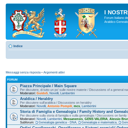
I NOSTRI
Forum Italiano de
Araldico Genealogi
Indice
Messaggi senza risposta
•
Argomenti attivi
FORUM
Piazza Principale / Main Square
Per discutere, di tutto un po' sulle nostre materie / Discussions of a general na
Moderatori:
Guido5
,
Novelli
,
Lambertini
Araldica / Heraldry
Per discutere sull'araldica / Discussions on heraldry
Moderatori:
Novelli
,
Antonio Pompili
,
mcs
,
Lambertini
Storia di Famiglia e Genealogia / Family History and Geneal
Per discutere sulla storia di famiglia e sulla genealogia / Discussions on famil
Moderatori:
Novelli
,
Lambertini
,
Messanensis
,
GENS VALERIA
,
Alessio Bru
Subforum:
Genealogia genetica - DNA
,
Genealogia e matematica
,
Gene
Ordini Cavallereschi, Onorificenze e Sistemi premiali/ Order