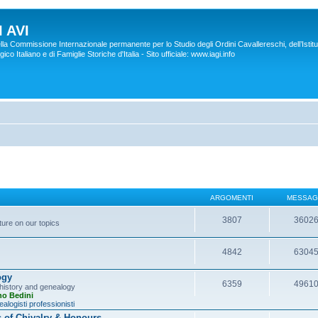
 AVI
lla Commissione Internazionale permanente per lo Studio degli Ordini Cavallereschi, dell’Istitu
co Italiano e di Famiglie Storiche d'Italia - Sito ufficiale: www.iagi.info
ARGOMENTI
MESSAG
3807
3602
ture on our topics
4842
6304
ogy
6359
4961
y history and genealogy
no Bedini
alogisti professionisti
s of Chivalry & Honours