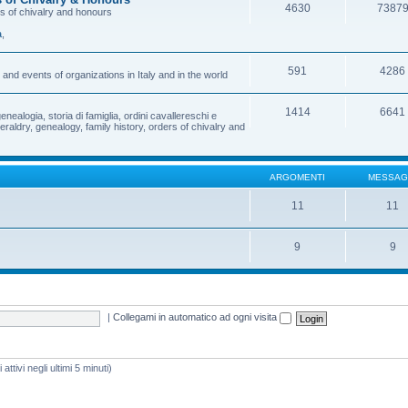
4630
7387
rs of chivalry and honours
a
,
591
4286
and events of organizations in Italy and in the world
1414
6641
enealogia, storia di famiglia, ordini cavallereschi e
eraldry, genealogy, family history, orders of chivalry and
ARGOMENTI
MESSAG
11
11
9
9
|
Collegami in automatico ad ogni visita
attivi negli ultimi 5 minuti)