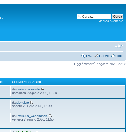
to
Ricerca avanzata
FAQ
Iscriviti
Login
Oggi è venerdì 7 agosto 2026, 22:58
GI
ULTIMO MESSAGGIO
da
norton de neville
6
domenica 2 agosto 2026, 13:29
da
pierluigic
5
sabato 25 luglio 2026, 18:33
da
Patricius_Cesenensis
0
venerdì 7 agosto 2026, 11:55