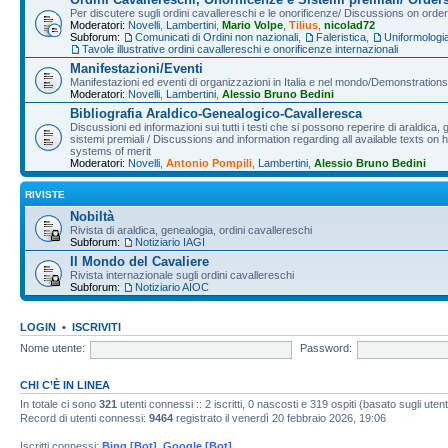
Per discutere sugli ordini cavallereschi e le onorificenze/ Discussions on orde
Moderatori:
Novelli
,
Lambertini
,
Mario Volpe
,
Tilius
,
nicolad72
Subforum:
Comunicati di Ordini non nazionali
,
Faleristica
,
Uniformologi
Tavole illustrative ordini cavallereschi e onorificenze internazionali
Manifestazioni/Eventi
Manifestazioni ed eventi di organizzazioni in Italia e nel mondo/Demonstrations 
Moderatori:
Novelli
,
Lambertini
,
Alessio Bruno Bedini
Bibliografia Araldico-Genealogico-Cavalleresca
Discussioni ed informazioni sui tutti i testi che si possono reperire di araldica, g
sistemi premiali / Discussions and information regarding all available texts on h
systems of merit
Moderatori:
Novelli
,
Antonio Pompili
,
Lambertini
,
Alessio Bruno Bedini
RIVISTE
Nobiltà
Rivista di araldica, genealogia, ordini cavallereschi
Subforum:
Notiziario IAGI
Il Mondo del Cavaliere
Rivista internazionale sugli ordini cavallereschi
Subforum:
Notiziario AIOC
LOGIN
•
ISCRIVITI
Nome utente:
Password:
CHI C’È IN LINEA
In totale ci sono
321
utenti connessi :: 2 iscritti, 0 nascosti e 319 ospiti (basato sugli utenti 
Record di utenti connessi:
9464
registrato il venerdì 20 febbraio 2026, 19:06
Iscritti connessi:
Bing [Bot]
,
Google [Bot]