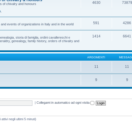
4630
7387
rs of chivalry and honours
a
,
591
4286
and events of organizations in Italy and in the world
1414
6641
enealogia, storia di famiglia, ordini cavallereschi e
eraldry, genealogy, family history, orders of chivalry and
ARGOMENTI
MESSAG
11
11
9
9
|
Collegami in automatico ad ogni visita
attivi negli ultimi 5 minuti)