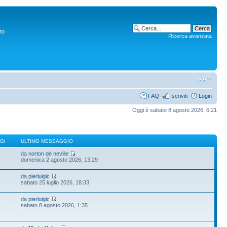
to
Ricerca avanzata
FAQ
Iscriviti
Login
Oggi è sabato 8 agosto 2026, 6:21
GI
ULTIMO MESSAGGIO
da
norton de neville
6
domenica 2 agosto 2026, 13:29
da
pierluigic
5
sabato 25 luglio 2026, 18:33
da
pierluigic
1
sabato 8 agosto 2026, 1:35