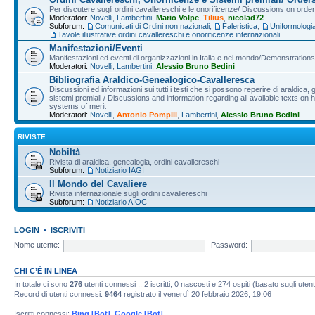
Per discutere sugli ordini cavallereschi e le onorificenze/ Discussions on orde
Moderatori:
Novelli
,
Lambertini
,
Mario Volpe
,
Tilius
,
nicolad72
Subforum:
Comunicati di Ordini non nazionali
,
Faleristica
,
Uniformologi
Tavole illustrative ordini cavallereschi e onorificenze internazionali
Manifestazioni/Eventi
Manifestazioni ed eventi di organizzazioni in Italia e nel mondo/Demonstrations 
Moderatori:
Novelli
,
Lambertini
,
Alessio Bruno Bedini
Bibliografia Araldico-Genealogico-Cavalleresca
Discussioni ed informazioni sui tutti i testi che si possono reperire di araldica, g
sistemi premiali / Discussions and information regarding all available texts on h
systems of merit
Moderatori:
Novelli
,
Antonio Pompili
,
Lambertini
,
Alessio Bruno Bedini
RIVISTE
Nobiltà
Rivista di araldica, genealogia, ordini cavallereschi
Subforum:
Notiziario IAGI
Il Mondo del Cavaliere
Rivista internazionale sugli ordini cavallereschi
Subforum:
Notiziario AIOC
LOGIN
•
ISCRIVITI
Nome utente:
Password:
CHI C’È IN LINEA
In totale ci sono
276
utenti connessi :: 2 iscritti, 0 nascosti e 274 ospiti (basato sugli utenti 
Record di utenti connessi:
9464
registrato il venerdì 20 febbraio 2026, 19:06
Iscritti connessi:
Bing [Bot]
,
Google [Bot]