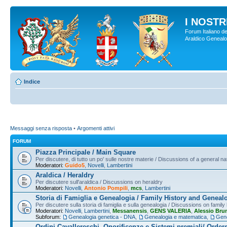
I NOSTRI
Forum Italiano de
Araldico Genealogi
Indice
Messaggi senza risposta
•
Argomenti attivi
FORUM
Piazza Principale / Main Square
Per discutere, di tutto un po' sulle nostre materie / Discussions of a general na
Moderatori:
Guido5
,
Novelli
,
Lambertini
Araldica / Heraldry
Per discutere sull'araldica / Discussions on heraldry
Moderatori:
Novelli
,
Antonio Pompili
,
mcs
,
Lambertini
Storia di Famiglia e Genealogia / Family History and Geneal
Per discutere sulla storia di famiglia e sulla genealogia / Discussions on famil
Moderatori:
Novelli
,
Lambertini
,
Messanensis
,
GENS VALERIA
,
Alessio Bru
Subforum:
Genealogia genetica - DNA
,
Genealogia e matematica
,
Gene
Ordini Cavallereschi, Onorificenze e Sistemi premiali/ Order