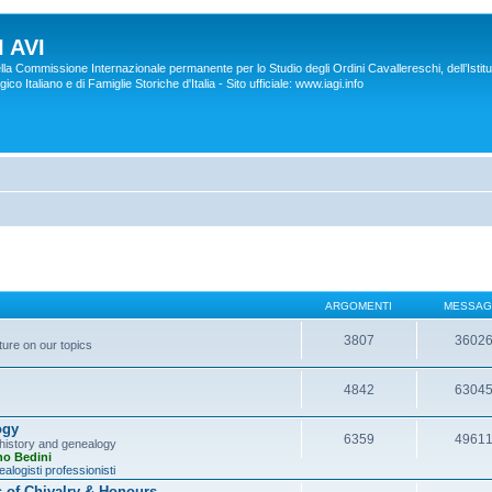
 AVI
lla Commissione Internazionale permanente per lo Studio degli Ordini Cavallereschi, dell’Istitu
co Italiano e di Famiglie Storiche d'Italia - Sito ufficiale: www.iagi.info
ARGOMENTI
MESSAG
3807
3602
ture on our topics
4842
6304
ogy
6359
4961
y history and genealogy
no Bedini
alogisti professionisti
s of Chivalry & Honours