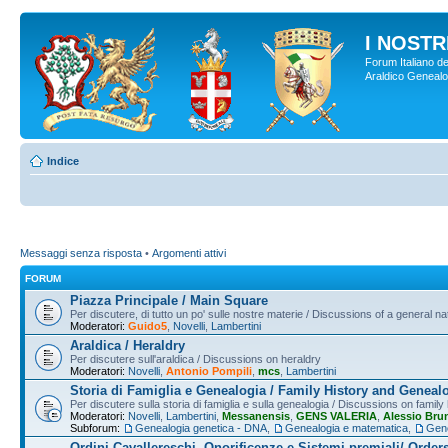
I NOSTRI
Forum Italiano de
Araldico Genealogi
Indice
Messaggi senza risposta
•
Argomenti attivi
FORUM
Piazza Principale / Main Square
Per discutere, di tutto un po' sulle nostre materie / Discussions of a general na
Moderatori:
Guido5
,
Novelli
,
Lambertini
Araldica / Heraldry
Per discutere sull'araldica / Discussions on heraldry
Moderatori:
Novelli
,
Antonio Pompili
,
mcs
,
Lambertini
Storia di Famiglia e Genealogia / Family History and Geneal
Per discutere sulla storia di famiglia e sulla genealogia / Discussions on famil
Moderatori:
Novelli
,
Lambertini
,
Messanensis
,
GENS VALERIA
,
Alessio Bru
Subforum:
Genealogia genetica - DNA
,
Genealogia e matematica
,
Gene
Ordini Cavallereschi, Onorificenze e Sistemi premiali/ Order