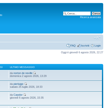
to
Ricerca avanzata
FAQ
Iscriviti
Login
Oggi è giovedì 6 agosto 2026, 22:27
GI
ULTIMO MESSAGGIO
da
norton de neville
6
domenica 2 agosto 2026, 13:29
da
pierluigic
5
sabato 25 luglio 2026, 18:33
da
Cawdor
6
giovedì 6 agosto 2026, 15:35