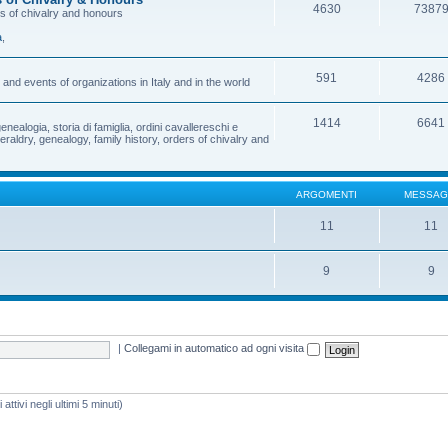
4630
7387
rs of chivalry and honours
a
,
591
4286
and events of organizations in Italy and in the world
1414
6641
enealogia, storia di famiglia, ordini cavallereschi e
eraldry, genealogy, family history, orders of chivalry and
ARGOMENTI
MESSAG
11
11
9
9
|
Collegami in automatico ad ogni visita
attivi negli ultimi 5 minuti)