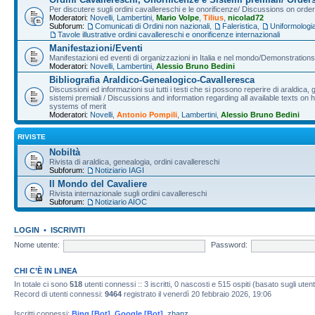
Per discutere sugli ordini cavallereschi e le onorificenze/ Discussions on orde
Moderatori:
Novelli
,
Lambertini
,
Mario Volpe
,
Tilius
,
nicolad72
Subforum:
Comunicati di Ordini non nazionali
,
Faleristica
,
Uniformologi
Tavole illustrative ordini cavallereschi e onorificenze internazionali
Manifestazioni/Eventi
Manifestazioni ed eventi di organizzazioni in Italia e nel mondo/Demonstrations 
Moderatori:
Novelli
,
Lambertini
,
Alessio Bruno Bedini
Bibliografia Araldico-Genealogico-Cavalleresca
Discussioni ed informazioni sui tutti i testi che si possono reperire di araldica, g
sistemi premiali / Discussions and information regarding all available texts on h
systems of merit
Moderatori:
Novelli
,
Antonio Pompili
,
Lambertini
,
Alessio Bruno Bedini
RIVISTE
Nobiltà
Rivista di araldica, genealogia, ordini cavallereschi
Subforum:
Notiziario IAGI
Il Mondo del Cavaliere
Rivista internazionale sugli ordini cavallereschi
Subforum:
Notiziario AIOC
LOGIN
•
ISCRIVITI
Nome utente:
Password:
CHI C’È IN LINEA
In totale ci sono
518
utenti connessi :: 3 iscritti, 0 nascosti e 515 ospiti (basato sugli utenti 
Record di utenti connessi:
9464
registrato il venerdì 20 febbraio 2026, 19:06
Iscritti connessi:
Bing [Bot]
,
Google [Bot]
,
zhanz