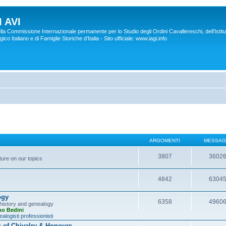
 AVI
lla Commissione Internazionale permanente per lo Studio degli Ordini Cavallereschi, dell’Istitu
co Italiano e di Famiglie Storiche d'Italia - Sito ufficiale: www.iagi.info
ARGOMENTI
MESSAG
3807
3602
ture on our topics
4842
6304
ogy
6358
4960
y history and genealogy
no Bedini
alogisti professionisti
s of Chivalry & Honours