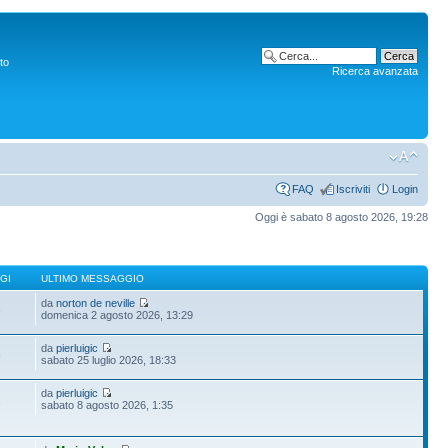
to
Ricerca avanzata
FAQ
Iscriviti
Login
Oggi è sabato 8 agosto 2026, 19:28
GI
ULTIMO MESSAGGIO
da
norton de neville
6
domenica 2 agosto 2026, 13:29
da
pierluigic
5
sabato 25 luglio 2026, 18:33
da
pierluigic
1
sabato 8 agosto 2026, 1:35