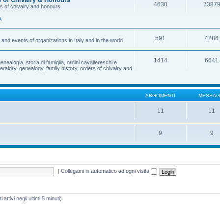
4630
7387
rs of chivalry and honours
a
,
591
4286
and events of organizations in Italy and in the world
1414
6641
enealogia, storia di famiglia, ordini cavallereschi e
eraldry, genealogy, family history, orders of chivalry and
ARGOMENTI
MESSAG
11
11
9
9
|
Collegami in automatico ad ogni visita
attivi negli ultimi 5 minuti)