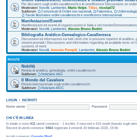
Per discutere sugli ordini cavallereschi e le onorificenze/ Discussions on orde
Moderatori:
Novelli
,
Lambertini
,
Mario Volpe
,
Tilius
,
nicolad72
Subforum:
Comunicati di Ordini non nazionali
,
Faleristica
,
Uniformologi
Tavole illustrative ordini cavallereschi e onorificenze internazionali
Manifestazioni/Eventi
Manifestazioni ed eventi di organizzazioni in Italia e nel mondo/Demonstrations 
Moderatori:
Novelli
,
Lambertini
,
Alessio Bruno Bedini
Bibliografia Araldico-Genealogico-Cavalleresca
Discussioni ed informazioni sui tutti i testi che si possono reperire di araldica, g
sistemi premiali / Discussions and information regarding all available texts on h
systems of merit
Moderatori:
Novelli
,
Antonio Pompili
,
Lambertini
,
Alessio Bruno Bedini
RIVISTE
Nobiltà
Rivista di araldica, genealogia, ordini cavallereschi
Subforum:
Notiziario IAGI
Il Mondo del Cavaliere
Rivista internazionale sugli ordini cavallereschi
Subforum:
Notiziario AIOC
LOGIN
•
ISCRIVITI
Nome utente:
Password:
CHI C’È IN LINEA
In totale ci sono
611
utenti connessi :: 1 iscritto, 0 nascosti e 610 ospiti (basato sugli utenti 
Record di utenti connessi:
9464
registrato il venerdì 20 febbraio 2026, 19:06
Iscritti connessi:
Google [Bot]