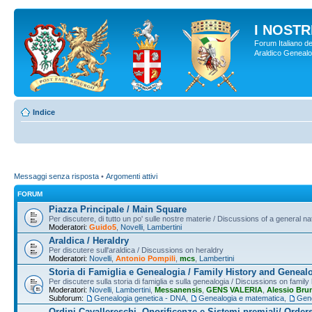
I NOSTRI
Forum Italiano de
Araldico Genealogi
Indice
Messaggi senza risposta
•
Argomenti attivi
FORUM
Piazza Principale / Main Square
Per discutere, di tutto un po' sulle nostre materie / Discussions of a general na
Moderatori:
Guido5
,
Novelli
,
Lambertini
Araldica / Heraldry
Per discutere sull'araldica / Discussions on heraldry
Moderatori:
Novelli
,
Antonio Pompili
,
mcs
,
Lambertini
Storia di Famiglia e Genealogia / Family History and Geneal
Per discutere sulla storia di famiglia e sulla genealogia / Discussions on famil
Moderatori:
Novelli
,
Lambertini
,
Messanensis
,
GENS VALERIA
,
Alessio Bru
Subforum:
Genealogia genetica - DNA
,
Genealogia e matematica
,
Gene
Ordini Cavallereschi, Onorificenze e Sistemi premiali/ Order