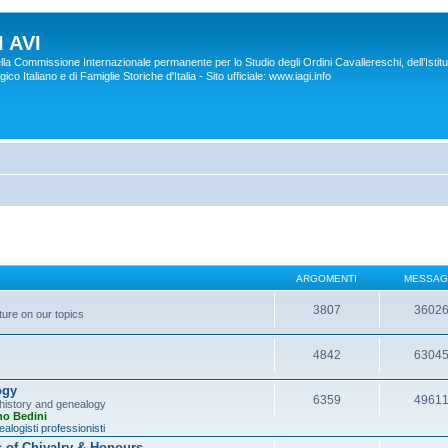
 AVI
lla Commissione Internazionale permanente per lo Studio degli Ordini Cavallereschi, dell’Istitu
co Italiano e di Famiglie Storiche d'Italia - Sito ufficiale: www.iagi.info
ARGOMENTI
MESSAG
3807
3602
ture on our topics
4842
6304
ogy
6359
4961
y history and genealogy
no Bedini
alogisti professionisti
s of Chivalry & Honours