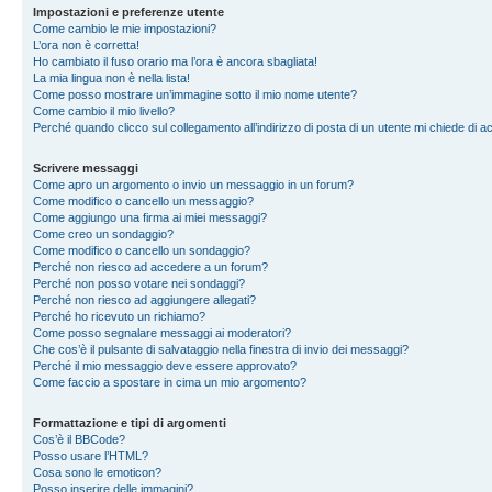
Impostazioni e preferenze utente
Come cambio le mie impostazioni?
L’ora non è corretta!
Ho cambiato il fuso orario ma l’ora è ancora sbagliata!
La mia lingua non è nella lista!
Come posso mostrare un’immagine sotto il mio nome utente?
Come cambio il mio livello?
Perché quando clicco sul collegamento all’indirizzo di posta di un utente mi chiede di 
Scrivere messaggi
Come apro un argomento o invio un messaggio in un forum?
Come modifico o cancello un messaggio?
Come aggiungo una firma ai miei messaggi?
Come creo un sondaggio?
Come modifico o cancello un sondaggio?
Perché non riesco ad accedere a un forum?
Perché non posso votare nei sondaggi?
Perché non riesco ad aggiungere allegati?
Perché ho ricevuto un richiamo?
Come posso segnalare messaggi ai moderatori?
Che cos’è il pulsante di salvataggio nella finestra di invio dei messaggi?
Perché il mio messaggio deve essere approvato?
Come faccio a spostare in cima un mio argomento?
Formattazione e tipi di argomenti
Cos’è il BBCode?
Posso usare l’HTML?
Cosa sono le emoticon?
Posso inserire delle immagini?