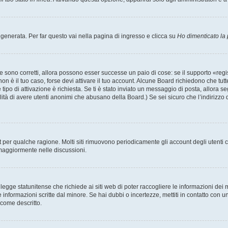
enerata. Per far questo vai nella pagina di ingresso e clicca su
Ho dimenticato la
 sono corretti, allora possono esser successe un paio di cose: se il supporto «regis
 non è il tuo caso, forse devi attivare il tuo account. Alcune Board richiedono che tut
 tipo di attivazione è richiesta. Se ti è stato inviato un messaggio di posta, allora s
bilità di avere utenti anonimi che abusano della Board.) Se sei sicuro che l’indirizzo 
nt per qualche ragione. Molti siti rimuovono periodicamente gli account degli utent
 maggiormente nelle discussioni.
egge statunitense che richiede ai siti web di poter raccogliere le informazioni dei m
lle informazioni scritte dal minore. Se hai dubbi o incertezze, mettiti in contatto 
 come descritto.