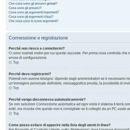
Che cosa sono gli annunci globali?
Cosa sono gli annunci?
Cosa sono gli argomenti importanti?
Cosa sono gli argomenti chiusi?
Che cosa sono le icone argomenti?
Connessione e registrazione
Perché non riesco a connettermi?
Ci sono svariati motivi per cui questo succede. Per prima cosa controlla che n
errore di configurazione.
Top
Perché devo registrarmi?
Potresti non averne bisogno: dipende dagli amministratori se è necessario regi
un’immagine personale definibile, messaggistica privata, la possibilità di invi
Top
Perché vengo disconnesso automaticamente?
Se non selezioni
Connessione automatica ad ogni visita
il sistema ti terrà 
entri, ma ricorda che questo non è consigliato se ti colleghi da un PC usato anc
Top
Come posso evitare di apparire nella lista degli utenti in linea?
Nel Pannello di Controllo Utente, sotto “Preferenze”, trovi l’opzione
Nascondi i