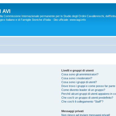
 AVI
lla Commissione Internazionale permanente per lo Studio degli Ordini Cavallereschi, dell’Istitu
co Italiano e di Famiglie Storiche d'Italia - Sito ufficiale: www.iagi.info
Livelli e gruppi di utenti
Cosa sono gli amministratori?
Cosa sono i moderatori?
Cosa sono i gruppi di utenti?
Dove trovo i gruppi e come posso far parte 
Come divento leader di un gruppo?
Perché alcuni gruppi di utenti appaiono in col
Che cos’è un gruppo di utenti predefinito?
Che cos’è il collegamento “Staff”?
Messaggi privati
Non riesco ad inviare messaggi privati!