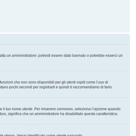
tatta un amministratore: potresti essere stato bannato o potrebbe esserci un
nzioni che non sono disponibili per gli utenti ospiti come l’uso di
stano pochi secondi per registrarti e quindi ti raccomandiamo di farlo.
are il tuo nome utente. Per rimanere connesso, seleziona l’opzione quando
kbox, significa che un amministratore ha disabilitato questa caratteristica.
 te stesso. Verrai identificato come utente nascosto.