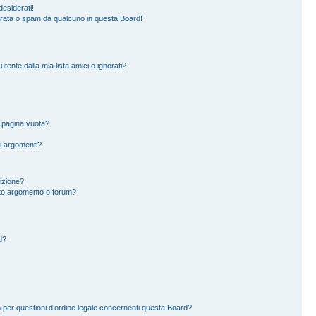
esiderati!
erata o spam da qualcuno in questa Board!
ente dalla mia lista amici o ignorati?
a pagina vuota?
i argomenti?
rizione?
to argomento o forum?
d?
 per questioni d’ordine legale concernenti questa Board?