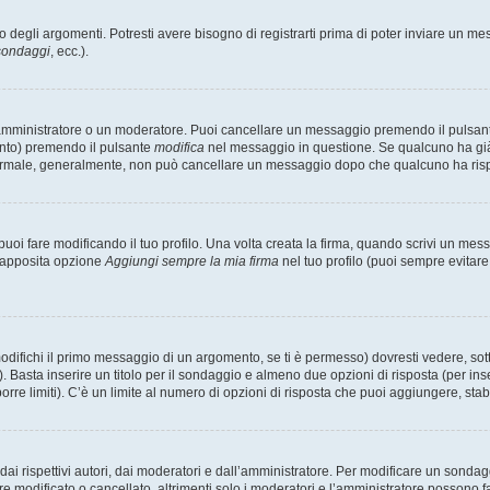
degli argomenti. Potresti avere bisogno di registrarti prima di poter inviare un mes
 sondaggi
, ecc.).
 amministratore o un moderatore. Puoi cancellare un messaggio premendo il pulsan
ento) premendo il pulsante
modifica
nel messaggio in questione. Se qualcuno ha già r
 normale, generalmente, non può cancellare un messaggio dopo che qualcuno ha ris
i fare modificando il tuo profilo. Una volta creata la firma, quando scrivi un me
l’apposita opzione
Aggiungi sempre la mia firma
nel tuo profilo (puoi sempre evitar
fichi il primo messaggio di un argomento, se ti è permesso) dovresti vedere, sotto
. Basta inserire un titolo per il sondaggio e almeno due opzioni di risposta (per inse
orre limiti). C’è un limite al numero di opzioni di risposta che puoi aggiungere, stabi
i rispettivi autori, dai moderatori e dall’amministratore. Per modificare un sondag
modificato o cancellato, altrimenti solo i moderatori e l’amministratore possono far