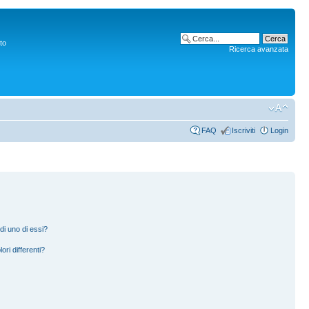
to
Ricerca avanzata
FAQ
Iscriviti
Login
di uno di essi?
ori differenti?