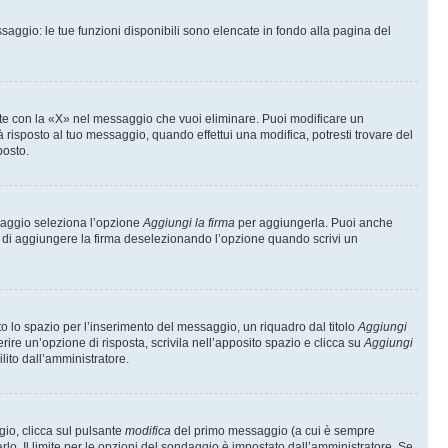
saggio: le tue funzioni disponibili sono elencate in fondo alla pagina del
te con la «X» nel messaggio che vuoi eliminare. Puoi modificare un
isposto al tuo messaggio, quando effettui una modifica, potresti trovare del
posto.
ssaggio seleziona l’opzione
Aggiungi la firma
per aggiungerla. Puoi anche
e di aggiungere la firma deselezionando l’opzione quando scrivi un
 lo spazio per l’inserimento del messaggio, un riquadro dal titolo
Aggiungi
rire un’opzione di risposta, scrivila nell’apposito spazio e clicca su
Aggiungi
lito dall’amministratore.
gio, clicca sul pulsante
modifica
del primo messaggio (a cui è sempre
lo. Il limite per le opzioni del sondaggio è impostato dall’amministratore. Se