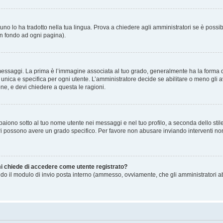
no lo ha tradotto nella tua lingua. Prova a chiedere agli amministratori se è possibi
in fondo ad ogni pagina).
gi. La prima è l’immagine associata al tuo grado, generalmente ha la forma di stell
ica e specifica per ogni utente. L’amministratore decide se abilitare o meno gli a
one, e devi chiedere a questa le ragioni.
iono sotto al tuo nome utente nei messaggi e nel tuo profilo, a seconda dello stile c
tori possono avere un grado specifico. Per favore non abusare inviando interventi non 
 mi chiede di accedere come utente registrato?
sando il modulo di invio posta interno (ammesso, ovviamente, che gli amministratori 