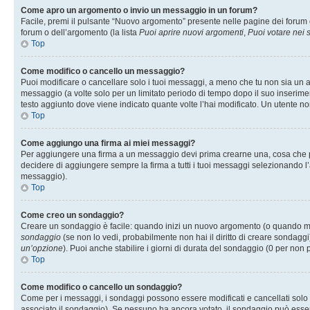
Come apro un argomento o invio un messaggio in un forum?
Facile, premi il pulsante “Nuovo argomento” presente nelle pagine dei forum o 
forum o dell’argomento (la lista
Puoi aprire nuovi argomenti
,
Puoi votare nei
Top
Come modifico o cancello un messaggio?
Puoi modificare o cancellare solo i tuoi messaggi, a meno che tu non sia un
messaggio (a volte solo per un limitato periodo di tempo dopo il suo inserim
testo aggiunto dove viene indicato quante volte l’hai modificato. Un utente
Top
Come aggiungo una firma ai miei messaggi?
Per aggiungere una firma a un messaggio devi prima crearne una, cosa che puo
decidere di aggiungere sempre la firma a tutti i tuoi messaggi selezionando 
messaggio).
Top
Come creo un sondaggio?
Creare un sondaggio è facile: quando inizi un nuovo argomento (o quando modi
sondaggio
(se non lo vedi, probabilmente non hai il diritto di creare sondaggi)
un’opzione
). Puoi anche stabilire i giorni di durata del sondaggio (0 per non p
Top
Come modifico o cancello un sondaggio?
Come per i messaggi, i sondaggi possono essere modificati e cancellati solo da
associato il sondaggio). Se nessuno ha ancora votato, il sondaggio può essere 