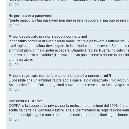
Top
Ho perso la mia password!
Niente panico! La tua password non può essere recuperata, ma può essere rig
Top
Mi sono registrato ma non riesco a connettermi!
Innanzitutto controlla di aver inserito nome utente e password esattamente. Se
stavi registrando, allora devi seguire le istruzioni che hai ricevuto. Se questo
amministratori, prima di poter accedere. Quando ti registri ti verrà indicato che
indirizzo di posta sia valido? (L’attivazione via posta serve a ridurre la possi
amministratore.
Top
Mi sono registrato tempo fa, ma non riesco più a connettermi?!
È possibile che un amministratore abbia cancellato o disattivato il tuo accou
Se il motivo è quest’ultimo registrati nuovamente e cerca di farti coinvolgere
Top
Che cosa è COPPA?
COPPA, o la Legge sulla privacy per la protezione dei minori del 1998, è una l
scritta da parte del genitore o tutore legale, permettendo la registrazione de
fornire consigli legali e non è un punto di contatto per questioni legali, tranne
Top