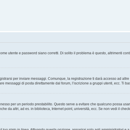
ome utente e password siano corretti. Di solito il problema è questo, altrimenti con
strarsi per inviare messaggi. Comunque, la registrazione ti darà accesso ad altre fu
are messaggi di posta direttamente dal forum, l’iscrizione a gruppi utenti, ecc. Ti ba
connesso per un periodo prestabilito. Questo serve a evitare che qualcuno possa us
he da altri, ad es. in biblioteca, Internet point, università, ecc. Se non vedi il chec
l tuo stato in linea
. Attivando questa opzione, apparirai solo agli amministratori e a