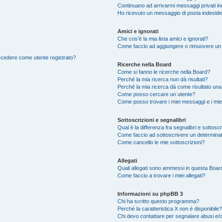
Continuano ad arrivarmi messaggi privati ind
Ho ricevuto un messaggio di posta indesid
Amici e ignorati
Che cos’è la mia lista amici e ignorati?
Come faccio ad aggiungere o rimuovere un ut
accedere come utente registrato?
Ricerche nella Board
Come si fanno le ricerche nella Board?
Perché la mia ricerca non dà risultati?
Perché la mia ricerca dà come risultato un
Come posso cercare un utente?
Come posso trovare i miei messaggi e i mie
Sottoscrizioni e segnalibri
Qual è la differenza fra segnalibri e sottosc
Come faccio ad sottoscrivere un determina
Come cancello le mie sottoscrizioni?
Allegati
Quali allegati sono ammessi in questa Boar
Come faccio a trovare i miei allegati?
Informazioni su phpBB 3
Chi ha scritto questo programma?
Perché la caratteristica X non è disponibile?
Chi devo contattare per segnalare abusi e/o