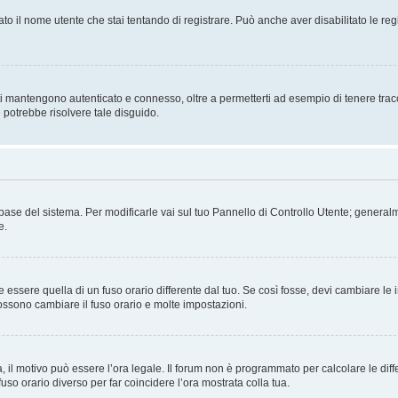
ato il nome utente che stai tentando di registrare. Può anche aver disabilitato le regis
i mantengono autenticato e connesso, oltre a permetterti ad esempio di tenere traccia
 potrebbe risolvere tale disguido.
atabase del sistema. Per modificarle vai sul tuo Pannello di Controllo Utente; gene
e.
sere quella di un fuso orario differente dal tuo. Se così fosse, devi cambiare le imp
possono cambiare il fuso orario e molte impostazioni.
a, il motivo può essere l’ora legale. Il forum non è programmato per calcolare le diff
fuso orario diverso per far coincidere l’ora mostrata colla tua.