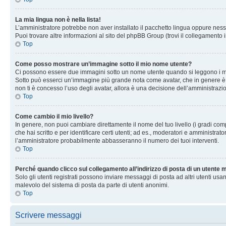
La mia lingua non è nella lista!
L’amministratore potrebbe non aver installato il pacchetto lingua oppure nessu
Puoi trovare altre informazioni al sito del phpBB Group (trovi il collegamento 
Top
Come posso mostrare un’immagine sotto il mio nome utente?
Ci possono essere due immagini sotto un nome utente quando si leggono i messag
Sotto può esserci un’immagine più grande nota come avatar, che in genere è un
non ti è concesso l’uso degli avatar, allora è una decisione dell’amministrazi
Top
Come cambio il mio livello?
In genere, non puoi cambiare direttamente il nome del tuo livello (i gradi compa
che hai scritto e per identificare certi utenti; ad es., moderatori e amministra
l’amministratore probabilmente abbasseranno il numero dei tuoi interventi.
Top
Perché quando clicco sul collegamento all’indirizzo di posta di un utente
Solo gli utenti registrati possono inviare messaggi di posta ad altri utenti u
malevolo del sistema di posta da parte di utenti anonimi.
Top
Scrivere messaggi