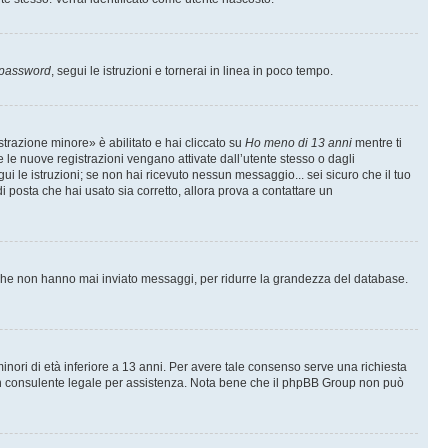
 password
, segui le istruzioni e tornerai in linea in poco tempo.
trazione minore» è abilitato e hai cliccato su
Ho meno di 13 anni
mentre ti
te le nuove registrazioni vengano attivate dall’utente stesso o dagli
egui le istruzioni; se non hai ricevuto nessun messaggio... sei sicuro che il tuo
di posta che hai usato sia corretto, allora prova a contattare un
i che non hanno mai inviato messaggi, per ridurre la grandezza del database.
inori di età inferiore a 13 anni. Per avere tale consenso serve una richiesta
con un consulente legale per assistenza. Nota bene che il phpBB Group non può