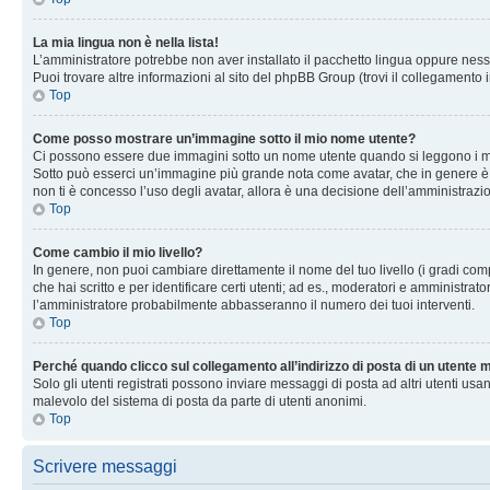
La mia lingua non è nella lista!
L’amministratore potrebbe non aver installato il pacchetto lingua oppure nessu
Puoi trovare altre informazioni al sito del phpBB Group (trovi il collegamento 
Top
Come posso mostrare un’immagine sotto il mio nome utente?
Ci possono essere due immagini sotto un nome utente quando si leggono i messag
Sotto può esserci un’immagine più grande nota come avatar, che in genere è un
non ti è concesso l’uso degli avatar, allora è una decisione dell’amministrazi
Top
Come cambio il mio livello?
In genere, non puoi cambiare direttamente il nome del tuo livello (i gradi compa
che hai scritto e per identificare certi utenti; ad es., moderatori e amministra
l’amministratore probabilmente abbasseranno il numero dei tuoi interventi.
Top
Perché quando clicco sul collegamento all’indirizzo di posta di un utente
Solo gli utenti registrati possono inviare messaggi di posta ad altri utenti u
malevolo del sistema di posta da parte di utenti anonimi.
Top
Scrivere messaggi