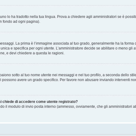
no lo ha tradotto nella tua lingua. Prova a chiedere agli amministratori se è possibi
in fondo ad ogni pagina).
gi. La prima è l’immagine associata al tuo grado, generalmente ha la forma di stell
ica e specifica per ogni utente. L’amministratore decide se abilitare o meno gli a
one, e devi chiedere a questa le ragioni.
iono sotto al tuo nome utente nei messaggi e nel tuo profilo, a seconda dello stile c
tori possono avere un grado specifico. Per favore non abusare inviando interventi non 
 mi chiede di accedere come utente registrato?
sando il modulo di invio posta interno (ammesso, ovviamente, che gli amministratori 