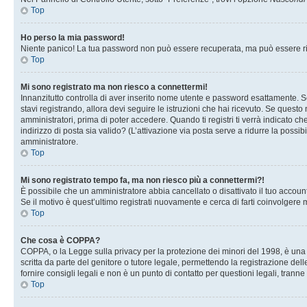
Top
Ho perso la mia password!
Niente panico! La tua password non può essere recuperata, ma può essere rig
Top
Mi sono registrato ma non riesco a connettermi!
Innanzitutto controlla di aver inserito nome utente e password esattamente. Se
stavi registrando, allora devi seguire le istruzioni che hai ricevuto. Se questo
amministratori, prima di poter accedere. Quando ti registri ti verrà indicato che
indirizzo di posta sia valido? (L’attivazione via posta serve a ridurre la possi
amministratore.
Top
Mi sono registrato tempo fa, ma non riesco più a connettermi?!
È possibile che un amministratore abbia cancellato o disattivato il tuo accou
Se il motivo è quest’ultimo registrati nuovamente e cerca di farti coinvolgere
Top
Che cosa è COPPA?
COPPA, o la Legge sulla privacy per la protezione dei minori del 1998, è una l
scritta da parte del genitore o tutore legale, permettendo la registrazione de
fornire consigli legali e non è un punto di contatto per questioni legali, tranne
Top