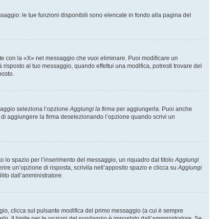
saggio: le tue funzioni disponibili sono elencate in fondo alla pagina del
te con la «X» nel messaggio che vuoi eliminare. Puoi modificare un
isposto al tuo messaggio, quando effettui una modifica, potresti trovare del
posto.
ssaggio seleziona l’opzione
Aggiungi la firma
per aggiungerla. Puoi anche
e di aggiungere la firma deselezionando l’opzione quando scrivi un
 lo spazio per l’inserimento del messaggio, un riquadro dal titolo
Aggiungi
rire un’opzione di risposta, scrivila nell’apposito spazio e clicca su
Aggiungi
lito dall’amministratore.
gio, clicca sul pulsante
modifica
del primo messaggio (a cui è sempre
lo. Il limite per le opzioni del sondaggio è impostato dall’amministratore. Se