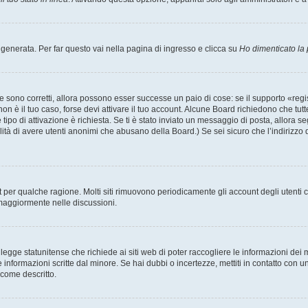
enerata. Per far questo vai nella pagina di ingresso e clicca su
Ho dimenticato la
 sono corretti, allora possono esser successe un paio di cose: se il supporto «regis
 non è il tuo caso, forse devi attivare il tuo account. Alcune Board richiedono che tut
 tipo di attivazione è richiesta. Se ti è stato inviato un messaggio di posta, allora s
bilità di avere utenti anonimi che abusano della Board.) Se sei sicuro che l’indirizzo 
nt per qualche ragione. Molti siti rimuovono periodicamente gli account degli utent
 maggiormente nelle discussioni.
egge statunitense che richiede ai siti web di poter raccogliere le informazioni dei m
lle informazioni scritte dal minore. Se hai dubbi o incertezze, mettiti in contatto 
 come descritto.