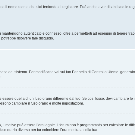
ato il nome utente che stai tentando di registrare. Può anche aver disabilitato le regis
i mantengono autenticato e connesso, oltre a permetterti ad esempio di tenere traccia
 potrebbe risolvere tale disguido.
atabase del sistema. Per modificarle vai sul tuo Pannello di Controllo Utente; gene
e.
sere quella di un fuso orario differente dal tuo. Se così fosse, devi cambiare le imp
possono cambiare il fuso orario e molte impostazioni.
a, il motivo può essere l’ora legale. Il forum non è programmato per calcolare le diff
fuso orario diverso per far coincidere l’ora mostrata colla tua.