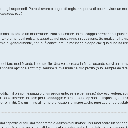
degli argomenti. Potresti avere bisogno di registrarti prima di poter inviare un mes
 sondaggi
, ecc.).
 amministratore o un moderatore. Puoi cancellare un messaggio premendo il pulsan
ento) premendo il pulsante
modifica
nel messaggio in questione. Se qualcuno ha già r
 normale, generalmente, non può cancellare un messaggio dopo che qualcuno ha ris
i fare modificando il tuo profilo. Una volta creata la firma, quando scrivi un me
l’apposita opzione
Aggiungi sempre la mia firma
nel tuo profilo (puoi sempre evitar
fichi il primo messaggio di un argomento, se ti è permesso) dovresti vedere, sotto
. Basta inserire un titolo per il sondaggio e almeno due opzioni di risposta (per inse
orre limiti). C’è un limite al numero di opzioni di risposta che puoi aggiungere, stabi
i rispettivi autori, dai moderatori e dall’amministratore. Per modificare un sondag
modificato o cancellato, altrimenti solo i moderatori e l’amministratore possono far