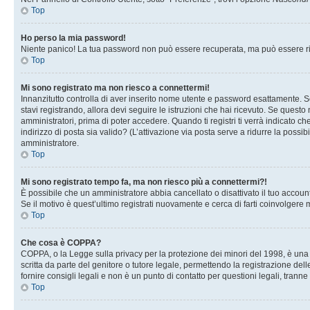
Top
Ho perso la mia password!
Niente panico! La tua password non può essere recuperata, ma può essere rig
Top
Mi sono registrato ma non riesco a connettermi!
Innanzitutto controlla di aver inserito nome utente e password esattamente. Se
stavi registrando, allora devi seguire le istruzioni che hai ricevuto. Se questo
amministratori, prima di poter accedere. Quando ti registri ti verrà indicato che
indirizzo di posta sia valido? (L’attivazione via posta serve a ridurre la possi
amministratore.
Top
Mi sono registrato tempo fa, ma non riesco più a connettermi?!
È possibile che un amministratore abbia cancellato o disattivato il tuo accou
Se il motivo è quest’ultimo registrati nuovamente e cerca di farti coinvolgere
Top
Che cosa è COPPA?
COPPA, o la Legge sulla privacy per la protezione dei minori del 1998, è una l
scritta da parte del genitore o tutore legale, permettendo la registrazione de
fornire consigli legali e non è un punto di contatto per questioni legali, tranne
Top