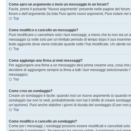
Come apro un argomento o invio un messaggio in un forum?
Facile, premi il pulsante “Nuovo argomento” presente nelle pagine dei forum o 
forum o dell’argomento (la lista
Puoi aprire nuovi argomenti
,
Puoi votare nei
Top
Come modifico o cancello un messaggio?
Puoi modificare o cancellare solo i tuoi messaggi, a meno che tu non sia un
messaggio (a volte solo per un limitato periodo di tempo dopo il suo inserim
testo aggiunto dove viene indicato quante volte l’hai modificato. Un utente
Top
Come aggiungo una firma ai miei messaggi?
Per aggiungere una firma a un messaggio devi prima crearne una, cosa che puo
decidere di aggiungere sempre la firma a tutti i tuoi messaggi selezionando 
messaggio).
Top
Come creo un sondaggio?
Creare un sondaggio è facile: quando inizi un nuovo argomento (o quando modi
sondaggio
(se non lo vedi, probabilmente non hai il diritto di creare sondaggi)
un’opzione
). Puoi anche stabilire i giorni di durata del sondaggio (0 per non p
Top
Come modifico o cancello un sondaggio?
Come per i messaggi, i sondaggi possono essere modificati e cancellati solo da
associato il sondaggio). Se nessuno ha ancora votato, il sondaggio può essere 