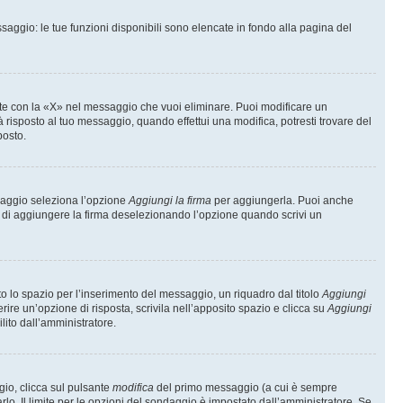
saggio: le tue funzioni disponibili sono elencate in fondo alla pagina del
te con la «X» nel messaggio che vuoi eliminare. Puoi modificare un
isposto al tuo messaggio, quando effettui una modifica, potresti trovare del
posto.
ssaggio seleziona l’opzione
Aggiungi la firma
per aggiungerla. Puoi anche
e di aggiungere la firma deselezionando l’opzione quando scrivi un
 lo spazio per l’inserimento del messaggio, un riquadro dal titolo
Aggiungi
rire un’opzione di risposta, scrivila nell’apposito spazio e clicca su
Aggiungi
lito dall’amministratore.
gio, clicca sul pulsante
modifica
del primo messaggio (a cui è sempre
lo. Il limite per le opzioni del sondaggio è impostato dall’amministratore. Se