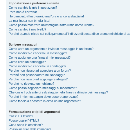
Impostazioni e preferenze utente
Come cambio le mie impostazioni?
L’ora non è corretta!
Ho cambiato il fuso orario ma l’ora è ancora sbagliata!
La mia lingua non è nella lista!
Come posso mostrare un’immagine sotto il mio nome utente?
Come cambio il mio livello?
Perché quando clicco sul collegamento all’indirizzo di posta di un utente mi chiede di 
Scrivere messaggi
Come apro un argomento o invio un messaggio in un forum?
Come modifico o cancello un messaggio?
Come aggiungo una firma ai miei messaggi?
Come creo un sondaggio?
Come modifico o cancello un sondaggio?
Perché non riesco ad accedere a un forum?
Perché non posso votare nei sondaggi?
Perché non riesco ad aggiungere allegati?
Perché ho ricevuto un richiamo?
Come posso segnalare messaggi ai moderatori?
Che cos’è il pulsante di salvataggio nella finestra di invio dei messaggi?
Perché il mio messaggio deve essere approvato?
Come faccio a spostare in cima un mio argomento?
Formattazione e tipi di argomenti
Cos’è il BBCode?
Posso usare l’HTML?
Cosa sono le emoticon?
Posso inserire delle immagini?