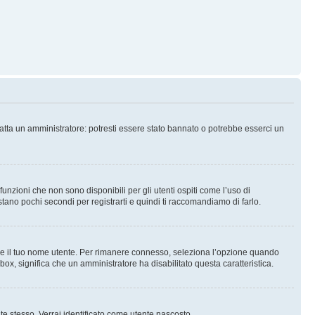
tatta un amministratore: potresti essere stato bannato o potrebbe esserci un
nzioni che non sono disponibili per gli utenti ospiti come l’uso di
stano pochi secondi per registrarti e quindi ti raccomandiamo di farlo.
are il tuo nome utente. Per rimanere connesso, seleziona l’opzione quando
kbox, significa che un amministratore ha disabilitato questa caratteristica.
 te stesso. Verrai identificato come utente nascosto.