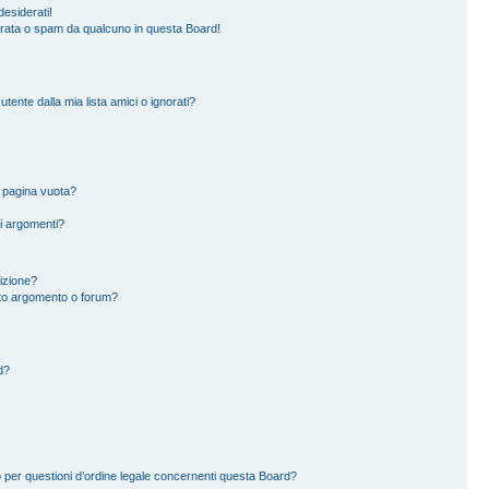
esiderati!
erata o spam da qualcuno in questa Board!
ente dalla mia lista amici o ignorati?
a pagina vuota?
i argomenti?
rizione?
to argomento o forum?
d?
 per questioni d’ordine legale concernenti questa Board?