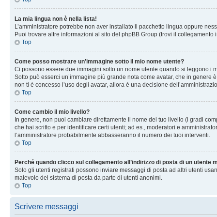
La mia lingua non è nella lista!
L’amministratore potrebbe non aver installato il pacchetto lingua oppure nessu
Puoi trovare altre informazioni al sito del phpBB Group (trovi il collegamento 
Top
Come posso mostrare un’immagine sotto il mio nome utente?
Ci possono essere due immagini sotto un nome utente quando si leggono i messag
Sotto può esserci un’immagine più grande nota come avatar, che in genere è un
non ti è concesso l’uso degli avatar, allora è una decisione dell’amministrazi
Top
Come cambio il mio livello?
In genere, non puoi cambiare direttamente il nome del tuo livello (i gradi compa
che hai scritto e per identificare certi utenti; ad es., moderatori e amministra
l’amministratore probabilmente abbasseranno il numero dei tuoi interventi.
Top
Perché quando clicco sul collegamento all’indirizzo di posta di un utente
Solo gli utenti registrati possono inviare messaggi di posta ad altri utenti u
malevolo del sistema di posta da parte di utenti anonimi.
Top
Scrivere messaggi