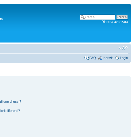
to
Ricerca avanzata
FAQ
Iscriviti
Login
di uno di essi?
ori differenti?