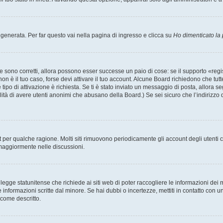
enerata. Per far questo vai nella pagina di ingresso e clicca su
Ho dimenticato la
 sono corretti, allora possono esser successe un paio di cose: se il supporto «regis
 non è il tuo caso, forse devi attivare il tuo account. Alcune Board richiedono che tut
 tipo di attivazione è richiesta. Se ti è stato inviato un messaggio di posta, allora s
bilità di avere utenti anonimi che abusano della Board.) Se sei sicuro che l’indirizzo 
nt per qualche ragione. Molti siti rimuovono periodicamente gli account degli utent
 maggiormente nelle discussioni.
egge statunitense che richiede ai siti web di poter raccogliere le informazioni dei m
lle informazioni scritte dal minore. Se hai dubbi o incertezze, mettiti in contatto 
 come descritto.