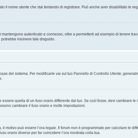
ato il nome utente che stai tentando di registrare. Può anche aver disabilitato le regis
i mantengono autenticato e connesso, oltre a permetterti ad esempio di tenere traccia
 potrebbe risolvere tale disguido.
atabase del sistema. Per modificarle vai sul tuo Pannello di Controllo Utente; gene
e.
sere quella di un fuso orario differente dal tuo. Se così fosse, devi cambiare le imp
possono cambiare il fuso orario e molte impostazioni.
a, il motivo può essere l’ora legale. Il forum non è programmato per calcolare le diff
fuso orario diverso per far coincidere l’ora mostrata colla tua.