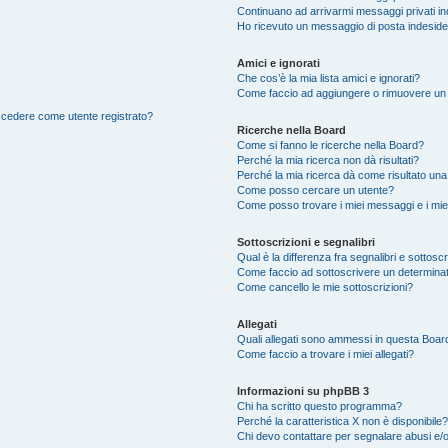
Continuano ad arrivarmi messaggi privati ind
Ho ricevuto un messaggio di posta indesid
Amici e ignorati
Che cos’è la mia lista amici e ignorati?
Come faccio ad aggiungere o rimuovere un ut
accedere come utente registrato?
Ricerche nella Board
Come si fanno le ricerche nella Board?
Perché la mia ricerca non dà risultati?
Perché la mia ricerca dà come risultato un
Come posso cercare un utente?
Come posso trovare i miei messaggi e i mie
Sottoscrizioni e segnalibri
Qual è la differenza fra segnalibri e sottosc
Come faccio ad sottoscrivere un determina
Come cancello le mie sottoscrizioni?
Allegati
Quali allegati sono ammessi in questa Boar
Come faccio a trovare i miei allegati?
Informazioni su phpBB 3
Chi ha scritto questo programma?
Perché la caratteristica X non è disponibile?
Chi devo contattare per segnalare abusi e/o