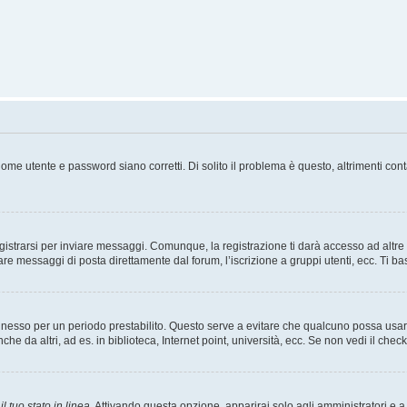
ome utente e password siano corretti. Di solito il problema è questo, altrimenti con
strarsi per inviare messaggi. Comunque, la registrazione ti darà accesso ad altre fu
are messaggi di posta direttamente dal forum, l’iscrizione a gruppi utenti, ecc. Ti ba
connesso per un periodo prestabilito. Questo serve a evitare che qualcuno possa us
he da altri, ad es. in biblioteca, Internet point, università, ecc. Se non vedi il chec
l tuo stato in linea
. Attivando questa opzione, apparirai solo agli amministratori e a