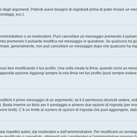
degli argomenti. Potresti avere bisogno di registrarti prima di poter inviare un mes
 sondaggi
, ecc.).
 amministratore o un moderatore. Puoi cancellare un messaggio premendo il pulsan
ento) premendo il pulsante
modifica
nel messaggio in questione. Se qualcuno ha già r
 normale, generalmente, non può cancellare un messaggio dopo che qualcuno ha ris
i fare modificando il tuo profilo. Una volta creata la firma, quando scrivi un me
l’apposita opzione
Aggiungi sempre la mia firma
nel tuo profilo (puoi sempre evitar
fichi il primo messaggio di un argomento, se ti è permesso) dovresti vedere, sotto
. Basta inserire un titolo per il sondaggio e almeno due opzioni di risposta (per inse
orre limiti). C’è un limite al numero di opzioni di risposta che puoi aggiungere, stabi
i rispettivi autori, dai moderatori e dall’amministratore. Per modificare un sondag
modificato o cancellato, altrimenti solo i moderatori e l’amministratore possono far