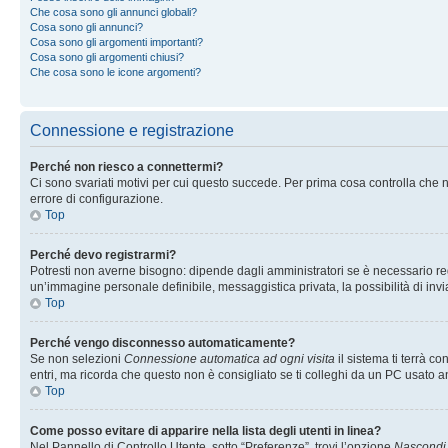
Che cosa sono gli annunci globali?
Cosa sono gli annunci?
Cosa sono gli argomenti importanti?
Cosa sono gli argomenti chiusi?
Che cosa sono le icone argomenti?
Connessione e registrazione
Perché non riesco a connettermi?
Ci sono svariati motivi per cui questo succede. Per prima cosa controlla che n
errore di configurazione.
Top
Perché devo registrarmi?
Potresti non averne bisogno: dipende dagli amministratori se è necessario regi
un’immagine personale definibile, messaggistica privata, la possibilità di invi
Top
Perché vengo disconnesso automaticamente?
Se non selezioni
Connessione automatica ad ogni visita
il sistema ti terrà 
entri, ma ricorda che questo non è consigliato se ti colleghi da un PC usato anc
Top
Come posso evitare di apparire nella lista degli utenti in linea?
Nel Pannello di Controllo Utente, sotto “Preferenze”, trovi l’opzione
Nascondi i