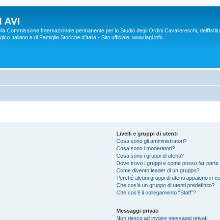
 AVI
lla Commissione Internazionale permanente per lo Studio degli Ordini Cavallereschi, dell’Istitu
co Italiano e di Famiglie Storiche d'Italia - Sito ufficiale: www.iagi.info
Livelli e gruppi di utenti
Cosa sono gli amministratori?
Cosa sono i moderatori?
Cosa sono i gruppi di utenti?
Dove trovo i gruppi e come posso far parte 
Come divento leader di un gruppo?
Perché alcuni gruppi di utenti appaiono in col
Che cos’è un gruppo di utenti predefinito?
Che cos’è il collegamento “Staff”?
Messaggi privati
Non riesco ad inviare messaggi privati!