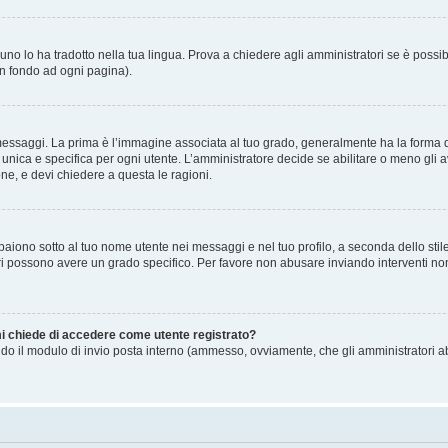
no lo ha tradotto nella tua lingua. Prova a chiedere agli amministratori se è possibi
in fondo ad ogni pagina).
gi. La prima è l’immagine associata al tuo grado, generalmente ha la forma di stell
ica e specifica per ogni utente. L’amministratore decide se abilitare o meno gli a
one, e devi chiedere a questa le ragioni.
iono sotto al tuo nome utente nei messaggi e nel tuo profilo, a seconda dello stile c
tori possono avere un grado specifico. Per favore non abusare inviando interventi non 
 mi chiede di accedere come utente registrato?
sando il modulo di invio posta interno (ammesso, ovviamente, che gli amministratori 