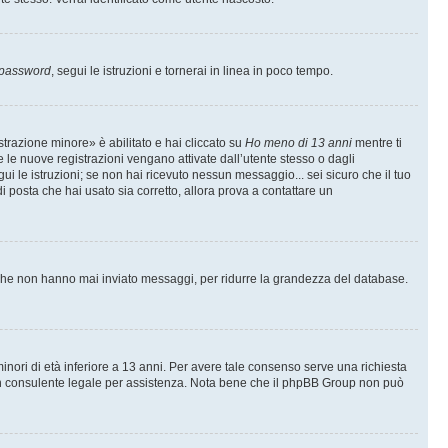
 password
, segui le istruzioni e tornerai in linea in poco tempo.
trazione minore» è abilitato e hai cliccato su
Ho meno di 13 anni
mentre ti
te le nuove registrazioni vengano attivate dall’utente stesso o dagli
egui le istruzioni; se non hai ricevuto nessun messaggio... sei sicuro che il tuo
di posta che hai usato sia corretto, allora prova a contattare un
i che non hanno mai inviato messaggi, per ridurre la grandezza del database.
inori di età inferiore a 13 anni. Per avere tale consenso serve una richiesta
con un consulente legale per assistenza. Nota bene che il phpBB Group non può